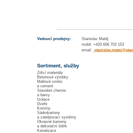
Vedoucí prodejny:
Stanislav Matěj
mobil: +420 606 702 153
email:
stanislav.matej@sta
Sortiment, služby
Zdící materiály
Betonové výrobky
Maltové směsi
a cement
Stavebni chemie
a barvy
Izolace
Dveře
Komíny
Sádrokartony
a zatelpovací systémy
Okrasné kameny
a dekorační štěrk
Kanalizace