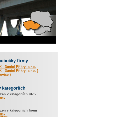
pobočky firmy
- Daniel Přikryl s.r.o.
- Daniel Přikryl s.r.o. (
ovice )
v kategoriích
zen v kategoriích URS
niny
en v kategoriích firem
niny