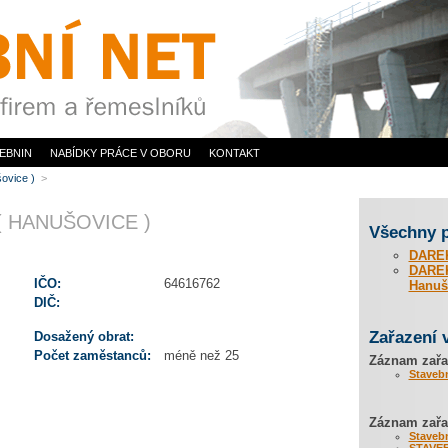
EBNIN
NABÍDKY PRÁCE V OBORU
KONTAKT
šovice )
>
( HANUŠOVICE )
Všechny 
DAREK 
DAREK 
IČO:
64616762
Hanuš
DIČ:
Zařazení 
Dosažený obrat:
Počet zaměstanců:
méně než 25
Záznam zařa
Staveb
Záznam zařaz
Staveb