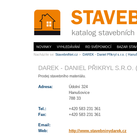
www.StavebníNet.cz
NOVINKY
VYHLEDÁVÁNÍ
RD SVÉPOMOCÍ
BAZAR STAV
Nacházíte se:
StavebniNet.cz
>
DAREK - Daniel Přikryl s.r.o. ( Hanu
DAREK - DANIEL PŘIKRYL S.R.O. 
Prodej stavebního materiálu.
Adresa:
Údolní 324
Hanušovice
788 33
Tel.:
+420 583 231 361
Fax:
+420 583 231 361
Email:
Web:
http://www.stavebninydarek.cz