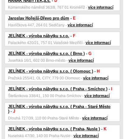
HANÁK NÁBYTEK,a.s.
-
D
Komenského náměstí 363/8, 767 01 Kroměříž -
více informací
Jaroslav Hořejší-Dřevo pro dům
-
E
Havlíčkova 447, 264 01 Sedlčany -
více informací
JELÍNEK - výroba nábytku s.r.o.
-
F
Palackého 420/21, 757 01 Valašské Meziříčí -
více informací
JELÍNEK - výroba nábytku s.r.o. ( Brno )
-
G
Josefská 16/1, 602 00 Brno-město -
více informací
JELÍNEK - výroba nábytku s.r.o. ( Olomouc )
-
H
Pražská 255/41, OL CITY, 779 00 Olomouc -
více informací
JELÍNEK - výroba nábytku s.r.o. ( Praha - Smíchov )
-
I
Štefánikova 338/41, 150 00 Praha-Smíchov -
více informací
JELÍNEK - výroba nábytku s.r.o. ( Praha - Staré Město
)
-
J
Dlouhá 727/39, 110 00 Praha-Staré Město -
více informací
JELÍNEK - výroba nábytku s.r.o. ( Praha- Nusle )
-
K
Nuselská 47/30, 140 00 Praha-Nusle -
více informací