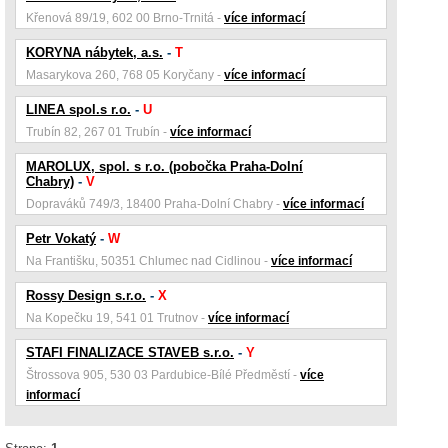
Křenová 89/19, 602 00 Brno-Trnitá -
více informací
KORYNA nábytek, a.s.
-
T
Masarykova 260, 768 05 Koryčany -
více informací
LINEA spol.s r.o.
-
U
Trubín 82, 267 01 Trubín -
více informací
MAROLUX, spol. s r.o. (pobočka Praha-Dolní
Chabry)
-
V
Dopraváků 749/3, 18400 Praha-Dolní Chabry -
více informací
Petr Vokatý
-
W
Na Františku, 50351 Chlumec nad Cidlinou -
více informací
Rossy Design s.r.o.
-
X
Na Kopečku 19, 541 01 Trutnov -
více informací
STAFI FINALIZACE STAVEB s.r.o.
-
Y
Štrossova 905, 530 03 Pardubice-Bílé Předměstí -
více
informací