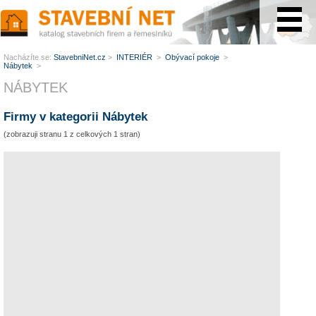
www.StavebníNet.cz
Nacházíte se:
StavebniNet.cz
>
INTERIÉR
>
Obývací pokoje
>
Nábytek
>
NÁBYTEK
Firmy v kategorii Nábytek
(zobrazuji stranu 1 z celkových 1 stran)