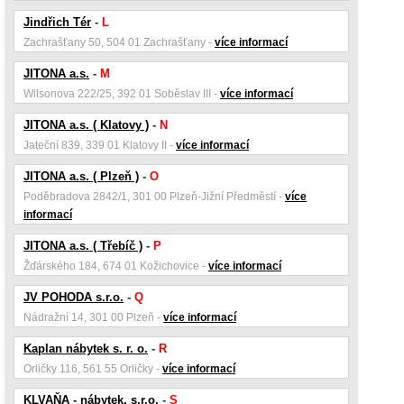
Jindřich Tér
-
L
Zachrašťany 50, 504 01 Zachrašťany -
více informací
JITONA a.s.
-
M
Wilsonova 222/25, 392 01 Soběslav III -
více informací
JITONA a.s. ( Klatovy )
-
N
Jateční 839, 339 01 Klatovy II -
více informací
JITONA a.s. ( Plzeň )
-
O
Poděbradova 2842/1, 301 00 Plzeň-Jižní Předměstí -
více
informací
JITONA a.s. ( Třebíč )
-
P
Žďárského 184, 674 01 Kožichovice -
více informací
JV POHODA s.r.o.
-
Q
Nádražní 14, 301 00 Plzeň -
více informací
Kaplan nábytek s. r. o.
-
R
Orličky 116, 561 55 Orličky -
více informací
KLVAŇA - nábytek, s.r.o.
-
S