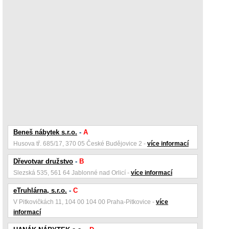
Beneš nábytek s.r.o.
-
A
Husova tř. 685/17, 370 05 České Budějovice 2 -
více informací
Dřevotvar družstvo
-
B
Slezská 535, 561 64 Jablonné nad Orlicí -
více informací
eTruhlárna, s.r.o.
-
C
V Pitkovičkách 11, 104 00 104 00 Praha-Pitkovice -
více
informací