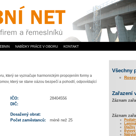
EBNIN
NABÍDKY PRÁCE V OBORU
KONTAKT
Všechny 
riéru, který se vyznačuje harmonickým propojením formy a
Rossy 
mov, který se stane oázou bezpečí a pohodlí, odpovídající
Zařazení 
IČO:
28404556
Záznam zařa
DIČ:
Dosažený obrat:
Záznam zařaz
Počet zaměstanců:
méně než 25
Podlah
Laminá
Dlažby
Bytový 
Nábyte