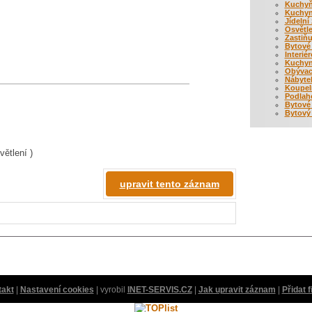
Kuchyň
Kuchyn
Jídelní 
Osvětle
Zastiňuj
Bytové
Interié
Kuchyn
Obývac
Nábyte
Koupel
Podlaho
Bytové
Bytový 
větlení )
upravit tento záznam
takt
|
Nastavení cookies
| vyrobil
INET-SERVIS.CZ
|
Jak upravit záznam
|
Přidat 