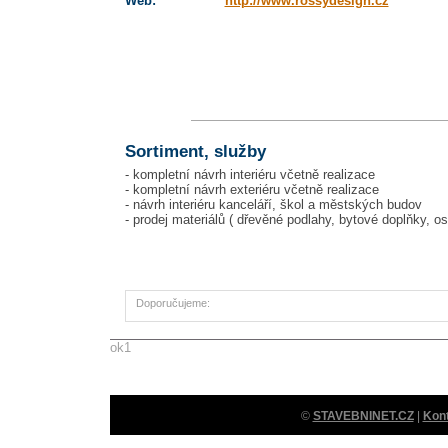
Web:
http://www.rossydesign.cz
Sortiment, služby
- kompletní návrh interiéru včetně realizace
- kompletní návrh exteriéru včetně realizace
- návrh interiéru kanceláří, škol a městských budov
- prodej materiálů ( dřevěné podlahy, bytové doplňky, os
Doporučujeme:
ok1
©
STAVEBNINET.CZ
|
Kon