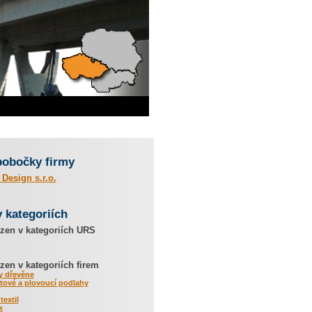
pobočky firmy
Design s.r.o.
v kategoriích
zen v kategoriích URS
en v kategoriích firem
y dřevěne
tové a plovoucí podlahy
textil
k