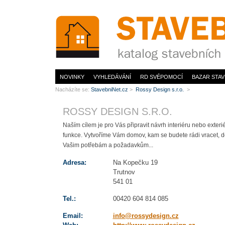
www.StavebníNet.cz
NOVINKY
VYHLEDÁVÁNÍ
RD SVÉPOMOCÍ
BAZAR STAV
Nacházíte se:
StavebniNet.cz
>
Rossy Design s.r.o.
>
ROSSY DESIGN S.R.O.
Naším cílem je pro Vás připravit návrh interiéru nebo exte
funkce. Vytvoříme Vám domov, kam se budete rádi vracet, do
Vašim potřebám a požadavkům...
Adresa:
Na Kopečku 19
Trutnov
541 01
Tel.:
00420 604 814 085
Email:
info@rossydesign.cz