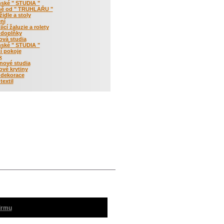
ské " STUDIA "
ě od " TRUHLAŘU "
židle a stoly
ní
ící žaluzie a rolety
 doplňky
rová studia
ské " STUDIA "
í pokoje
k
nové studia
vé krytiny
 dekorace
textil
firmu