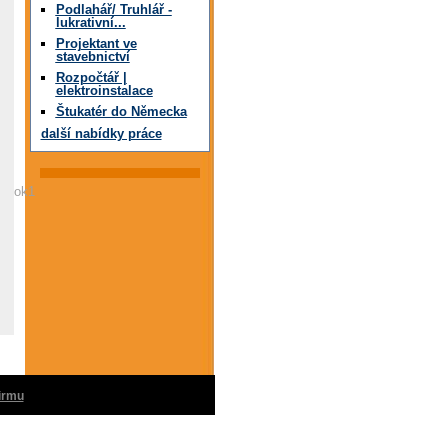
Podlahář/ Truhlář -
lukrativní...
Projektant ve
stavebnictví
Rozpočtář |
elektroinstalace
Štukatér do Německa
další nabídky práce
ok1
firmu