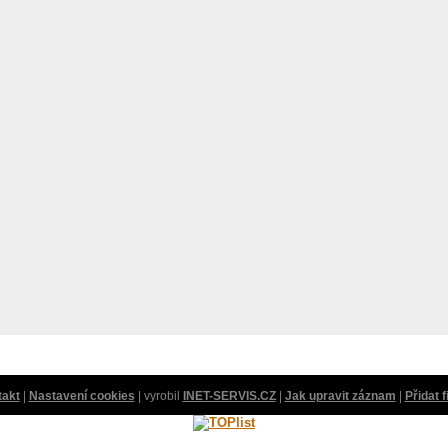
takt
|
Nastavení cookies
| vyrobil
INET-SERVIS.CZ
|
Jak upravit záznam
|
Přidat 