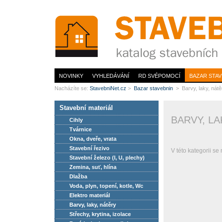
www.StavebníNet.cz
NOVINKY
VYHLEDÁVÁNÍ
RD SVÉPOMOCÍ
BAZAR STAV
Nacházíte se:
StavebniNet.cz
>
Bazar stavebnin
> Barvy, laky, nátě
Stavební materiál
BARVY, LA
Cihly
Tvárnice
Okna, dveře, vrata
Stavební řezivo
V této kategorii se
Stavební železo (I, U, plechy)
Zemina, suť, hlína
Dlažba
Voda, plyn, topení, kotle, Wc
Elektro materiál
Barvy, laky, nátěry
Střechy, krytina, izolace