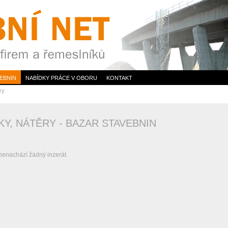
EBNIN
NABÍDKY PRÁCE V OBORU
KONTAKT
ry
KY, NÁTĚRY - BAZAR STAVEBNIN
 nenachází žádný inzerát.