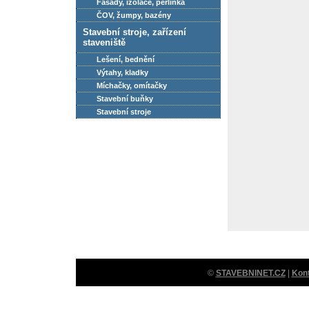
Fasády, izolace, perlinka
ČOV, žumpy, bazény
Stavební stroje, zařízení
staveniště
Lešení, bednění
Výtahy, kladky
Míchačky, omítačky
Stavební buňky
Stavební stroje
©
STAVEBNINET.CZ
|
Kon