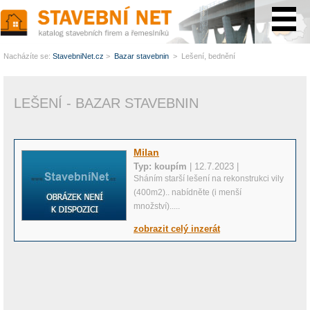
www.StavebníNet.cz
Nacházíte se:
StavebniNet.cz
>
Bazar stavebnin
> Lešení, bednění
LEŠENÍ - BAZAR STAVEBNIN
Milan
Typ: koupím
| 12.7.2023 |
Sháním starší lešení na rekonstrukci vily
(400m2).. nabídněte (i menší
množství).....
zobrazit celý inzerát