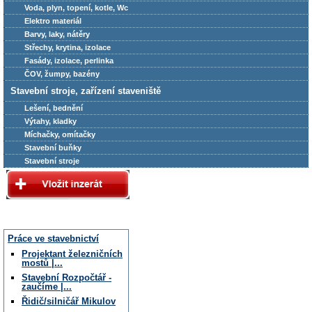
Voda, plyn, topení, kotle, Wc
Elektro materiál
Barvy, laky, nátěry
Střechy, krytina, izolace
Fasády, izolace, perlinka
ČOV, žumpy, bazény
Stavební stroje, zařízení staveniště
Lešení, bednění
Výtahy, kladky
Míchačky, omítačky
Stavební buňky
Stavební stroje
Práce ve stavebnictví
Projektant železničních
mostů |...
Stavební Rozpočtář -
zaučíme |...
Řidič/silničář Mikulov