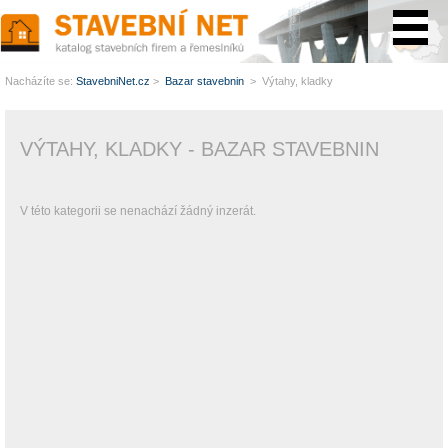
www.StavebníNet.cz
Nacházíte se:
StavebniNet.cz
>
Bazar stavebnin
> Výtahy, kladky
VÝTAHY, KLADKY - BAZAR STAVEBNIN
V této kategorii se nenachází žádný inzerát.