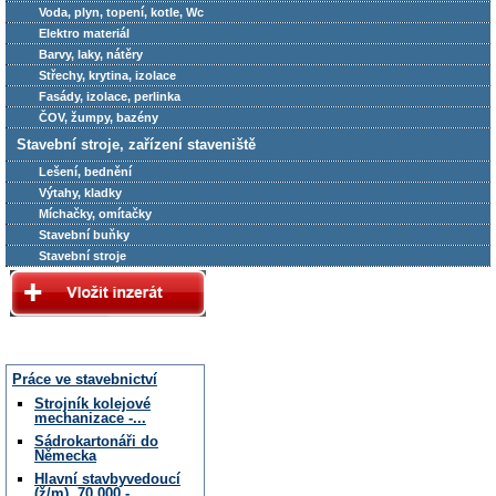
Voda, plyn, topení, kotle, Wc
Elektro materiál
Barvy, laky, nátěry
Střechy, krytina, izolace
Fasády, izolace, perlinka
ČOV, žumpy, bazény
Stavební stroje, zařízení staveniště
Lešení, bednění
Výtahy, kladky
Míchačky, omítačky
Stavební buňky
Stavební stroje
Práce ve stavebnictví
Strojník kolejové
mechanizace -...
Sádrokartonáři do
Německa
Hlavní stavbyvedoucí
(ž/m), 70.000 -...