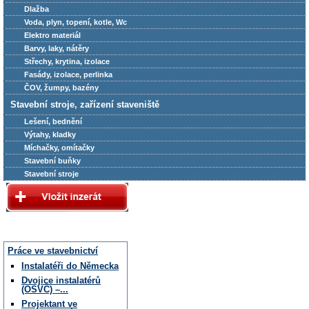
Dlažba
Voda, plyn, topení, kotle, Wc
Elektro materiál
Barvy, laky, nátěry
Střechy, krytina, izolace
Fasády, izolace, perlinka
ČOV, žumpy, bazény
Stavební stroje, zařízení staveniště
Lešení, bednění
Výtahy, kladky
Míchačky, omítačky
Stavební buňky
Stavební stroje
Práce ve stavebnictví
Instalatéři do Německa
Dvojice instalatérů
(OSVČ) –...
Projektant ve