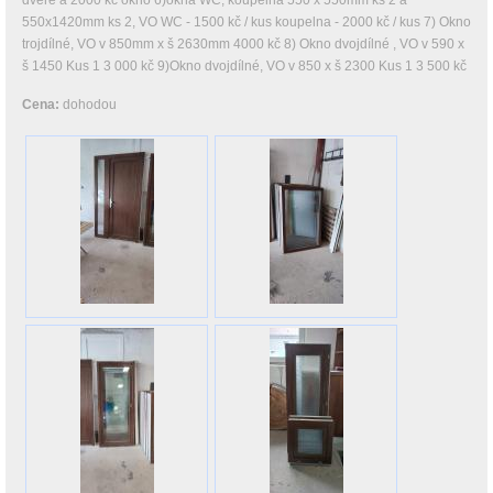
dveře a 2000 kč okno 6)okna WC, koupelna 550 x 550mm ks 2 a
550x1420mm ks 2, VO WC - 1500 kč / kus koupelna - 2000 kč / kus 7) Okno
trojdílné, VO v 850mm x š 2630mm 4000 kč 8) Okno dvojdílné , VO v 590 x
š 1450 Kus 1 3 000 kč 9)Okno dvojdílné, VO v 850 x š 2300 Kus 1 3 500 kč
Cena:
dohodou