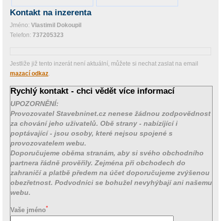
Kontakt na inzerenta
Jméno:
Vlastimil Dokoupil
Telefon:
737205323
Jestliže již tento inzerát není aktuální, můžete si nechat zaslat na email
mazací odkaz
.
Rychlý kontakt - chci vědět více informací
UPOZORNĚNÍ:
Provozovatel Stavebninet.cz nenese žádnou zodpovědnost
za chování jeho uživatelů. Obě strany - nabízíjící i
poptávající - jsou osoby, které nejsou spojené s
provozovatelem webu.
Doporučujeme oběma stranám, aby si svého obchodního
partnera řádně prověřily. Zejména při obchodech do
zahraničí a platbě předem na účet doporučujeme zvýšenou
obezřetnost. Podvodníci se bohužel nevyhýbají ani našemu
webu.
*
Vaše jméno