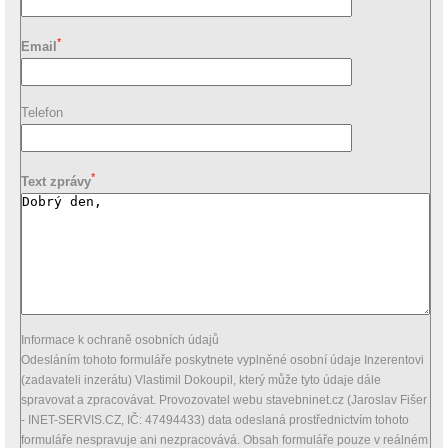
*
Email
Telefon
*
Text zprávy
Informace k ochraně osobních údajů
Odesláním tohoto formuláře poskytnete vyplněné osobní údaje Inzerentovi
(zadavateli inzerátu) Vlastimil Dokoupil, který může tyto údaje dále
spravovat a zpracovávat. Provozovatel webu stavebninet.cz (Jaroslav Fišer
- INET-SERVIS.CZ, IČ: 47494433) data odeslaná prostřednictvím tohoto
formuláře nespravuje ani nezpracovává. Obsah formuláře pouze v reálném