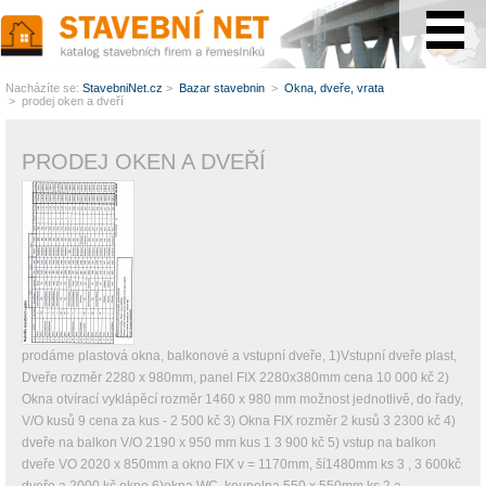
www.StavebníNet.cz
Nacházíte se:
StavebniNet.cz
>
Bazar stavebnin
>
Okna, dveře, vrata
> prodej oken a dveří
PRODEJ OKEN A DVEŘÍ
prodáme plastová okna, balkonové a vstupní dveře, 1)Vstupní dveře plast,
Dveře rozměr 2280 x 980mm, panel FIX 2280x380mm cena 10 000 kč 2)
Okna otvírací vyklápěcí rozměr 1460 x 980 mm možnost jednotlivě, do řady,
V/O kusů 9 cena za kus - 2 500 kč 3) Okna FIX rozměr 2 kusů 3 2300 kč 4)
dveře na balkon V/O 2190 x 950 mm kus 1 3 900 kč 5) vstup na balkon
dveře VO 2020 x 850mm a okno FIX v = 1170mm, ší1480mm ks 3 , 3 600kč