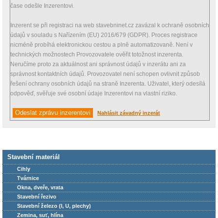
čase odešle Inzerentovi.
Inzerent se při registraci na web stavebninet.cz zavázal k ochraně osobních
údajů v souladu s Nařízením (EU) 2016/679 (GDPR). Proces registrace
nicméně probíhá elektronickou cestou a plně automatizovaně. Není v
technických možnostech Provozovatele ověřit totožnost inzerenta.
Neručíme proto za aktuálnost ani správnost údajů v inzerátu ani za
správnost kontaktních údajů. Provozovatel není schopen ovlivnit způsob
řešení ochrany osobních údajů na straně Inzerenta. Uživatel, který odesílá
odpověď, svěřuje své osobní údaje Inzerentovi na vlastní riziko.
Nahlásit závadný inzerát
Stavební materiál
Cihly
Tvárnice
Okna, dveře, vrata
Stavební řezivo
Stavební železo (I, U, plechy)
Zemina, suť, hlína