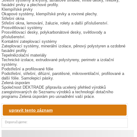
Střešní systémy a krytiny, asfaltové šindele, vlnité desky, hřebíky,
fasádní prvky a plechové profily.
Klempířské prvky
Okapové systémy, klempířské prvky a rovinné plechy.
Střešní okna
Střešní okna, lemování, žaluzie, rolety a další příslušenství.
Prosvětlovací systémy
Prosvětlovací desky, polykarbonátové desky, světlovody a
příslušenství.
Kontaktní zateplovací systémy
Zateplovací systémy, minerální izolace, pěnový polystyren a ozdobné
fasádní profily.
Tepelněizolační materiály
Technické izolace, extrudované polystyreny, perimetr a izolační
systémy.
Podstřešní a profilované fólie
Podstřešní, střešní, difúzní, parotěsné, mikroventilační, profilované a
další fólie. Samolepicí pásky.
Zelená úsporám
Společnost DEKTRADE připravila ucelený přehled výrobků
zaregistrovaných do Seznamu výrobků a technologií dotačního
programu Zelená úsporám pro usnadnění vaší práce.
upravit tento záznam
Doporučujeme: