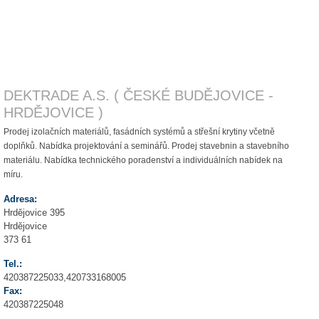
DEKTRADE A.S. ( ČESKÉ BUDĚJOVICE -
HRDĚJOVICE )
Prodej izolačních materiálů, fasádních systémů a střešní krytiny včetně
doplňků. Nabídka projektování a seminářů. Prodej stavebnin a stavebního
materiálu. Nabídka technického poradenství a individuálních nabídek na
míru.
Adresa:
Hrdějovice 395
Hrdějovice
373 61
Tel.:
420387225033,420733168005
Fax:
420387225048