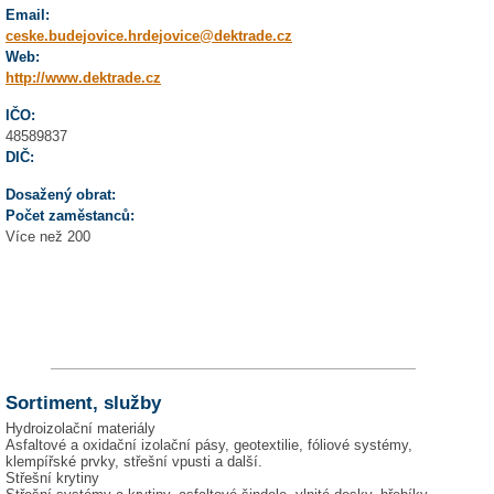
Email:
ceske.budejovice.hrdejovice@dektrade.cz
Web:
http://www.dektrade.cz
IČO:
48589837
DIČ:
Dosažený obrat:
Počet zaměstanců:
Více než 200
Sortiment, služby
Hydroizolační materiály
Asfaltové a oxidační izolační pásy, geotextilie, fóliové systémy,
klempířské prvky, střešní vpusti a další.
Střešní krytiny