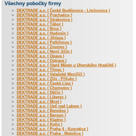
Všechny pobočky firmy
DEKTRADE a.s. ( České Budějovice - Litvínovice )
DEKTRADE a.s. ( Prachatice )
DEKTRADE a.s. ( Strakonice )
DEKTRADE a.s. ( Tábor )
DEKTRADE a.s. ( Brno )
DEKTRADE a.s. ( Hodonín )
DEKTRADE a.s. ( Jihlava )
DEKTRADE a.s. ( Pelhřimov )
DEKTRADE a.s. ( Znojmo )
DEKTRADE a.s. ( Nový Jičín )
DEKTRADE a.s. ( Opava )
DEKTRADE a.s. ( Ostrava )
DEKTRADE a.s. ( Staré Město u Uherského Hradiště )
DEKTRADE a.s. ( Třinec )
DEKTRADE a.s. ( Valašské Meziříčí )
DEKTRADE a.s. ( Zlín - Příluky )
DEKTRADE a.s. ( Česká Lípa )
DEKTRADE a.s. ( Chomutov )
DEKTRADE a.s. ( Děčín )
DEKTRADE a.s. ( Liberec )
DEKTRADE a.s. ( Most )
DEKTRADE a.s. ( Ústí nad Labem )
DEKTRADE a.s. ( Benešov )
DEKTRADE a.s. ( Beroun )
DEKTRADE a.s. ( Kladno )
DEKTRADE a.s. ( Kolín )
DEKTRADE a.s. ( Praha 4 - Kunratice )
DEKTRADE a.s. ( Praha - Malešice )