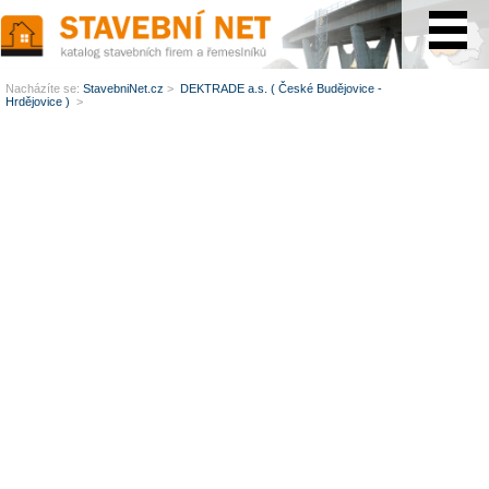
www.StavebníNet.cz
Nacházíte se:
StavebniNet.cz
>
DEKTRADE a.s. ( České Budějovice -
Hrdějovice )
>