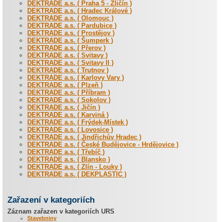
DEKTRADE a.s. ( Praha 5 - Zličín )
DEKTRADE a.s. ( Hradec Králové )
DEKTRADE a.s. ( Olomouc )
DEKTRADE a.s. ( Pardubice )
DEKTRADE a.s. ( Prostějov )
DEKTRADE a.s. ( Šumperk )
DEKTRADE a.s. ( Přerov )
DEKTRADE a.s. ( Svitavy )
DEKTRADE a.s. ( Svitavy II )
DEKTRADE a.s. ( Trutnov )
DEKTRADE a.s. ( Karlovy Vary )
DEKTRADE a.s. ( Plzeň )
DEKTRADE a.s. ( Příbram )
DEKTRADE a.s. ( Sokolov )
DEKTRADE a.s. ( Jičín )
DEKTRADE a.s. ( Karviná )
DEKTRADE a.s. ( Frýdek-Místek )
DEKTRADE a.s. ( Lovosice )
DEKTRADE a.s. ( Jindřichův Hradec )
DEKTRADE a.s. ( České Budějovice - Hrdějovice )
DEKTRADE a.s. ( Třebíč )
DEKTRADE a.s. ( Blansko )
DEKTRADE a.s. ( Zlín - Louky )
DEKTRADE a.s. ( DEKPLASTIC )
Zařazení v kategoriích
Záznam zařazen v kategoriích URS
Stavebniny