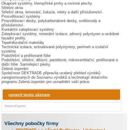
Okapové systémy, klempířské prvky a rovinné plechy.
Střešní okna
Střešní okna, lemování, žaluzie, rolety a další příslušenství.
Prosvětlovací systémy
Prosvětlovací desky, polykarbonátové desky, světlovody a
příslušenství.
Kontaktní zateplovací systémy
Zateplovací systémy, minerální izolace, pěnový polystyren a ozdobné
fasádní profily.
Tepelněizolační materiály
Technické izolace, extrudované polystyreny, perimetr a izolační
systémy.
Podstřešní a profilované fólie
Podstřešní, střešní, difúzní, parotěsné, mikroventilační, profilované a
další fólie. Samolepicí pásky.
Zelená úsporám
Společnost DEKTRADE připravila ucelený přehled výrobků
zaregistrovaných do Seznamu výrobků a technologií dotačního
programu Zelená úsporám pro usnadnění vaší práce.
upravit tento záznam
Doporučujeme:
Všechny pobočky firmy