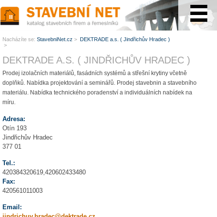
www.StavebníNet.cz
Nacházíte se:
StavebniNet.cz
>
DEKTRADE a.s. ( Jindřichův Hradec )
>
DEKTRADE A.S. ( JINDŘICHŮV HRADEC )
Prodej izolačních materiálů, fasádních systémů a střešní krytiny včetně
doplňků. Nabídka projektování a seminářů. Prodej stavebnin a stavebního
materiálu. Nabídka technického poradenství a individuálních nabídek na
míru.
Adresa:
Otín 193
Jindřichův Hradec
377 01
Tel.:
420384320619,420602433480
Fax:
420561011003
Email:
jindrichuv.hradec@dektrade.cz