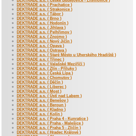
DEKTRADE a.s. ( České Budějovice - Litvínovice )
DEKTRADE a.s. ( Prachatice )
DEKTRADE a.s. ( Strakonice )
DEKTRADE a.s. ( Tábor )
DEKTRADE a.s. ( Brno )
DEKTRADE a.s. ( Hodonín )
DEKTRADE a.s. ( Jihlava )
DEKTRADE a.s. ( Pelhřimov )
DEKTRADE a.s. ( Znojmo )
DEKTRADE a.s. ( Nový Jičín )
DEKTRADE a.s. ( Opava )
DEKTRADE a.s. ( Ostrava )
DEKTRADE a.s. ( Staré Město u Uherského Hradiště )
DEKTRADE a.s. ( Třinec )
DEKTRADE a.s. ( Valašské Meziříčí )
DEKTRADE a.s. ( Zlín - Příluky )
DEKTRADE a.s. ( Česká Lípa )
DEKTRADE a.s. ( Chomutov )
DEKTRADE a.s. ( Děčín )
DEKTRADE a.s. ( Liberec )
DEKTRADE a.s. ( Most )
DEKTRADE a.s. ( Ústí nad Labem )
DEKTRADE a.s. ( Benešov )
DEKTRADE a.s. ( Beroun )
DEKTRADE a.s. ( Kladno )
DEKTRADE a.s. ( Kolín )
DEKTRADE a.s. ( Praha 4 - Kunratice )
DEKTRADE a.s. ( Praha - Malešice )
DEKTRADE a.s. ( Praha 5 - Zličín )
DEKTRADE a.s. ( Hradec Králové )