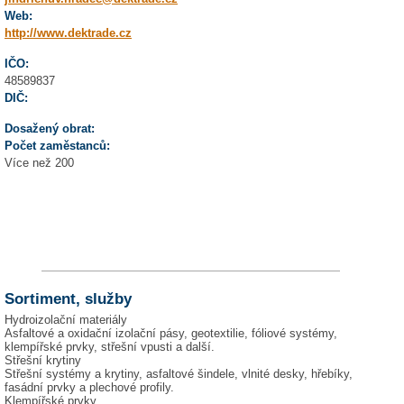
Web:
http://www.dektrade.cz
IČO:
48589837
DIČ:
Dosažený obrat:
Počet zaměstanců:
Více než 200
Sortiment, služby
Hydroizolační materiály
Asfaltové a oxidační izolační pásy, geotextilie, fóliové systémy,
klempířské prvky, střešní vpusti a další.
Střešní krytiny
Střešní systémy a krytiny, asfaltové šindele, vlnité desky, hřebíky,
fasádní prvky a plechové profily.
Klempířské prvky