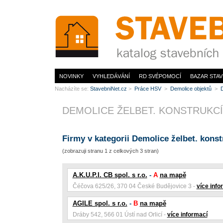
www.StavebníNet.cz
NOVINKY
VYHLEDÁVÁNÍ
RD SVÉPOMOCÍ
BAZAR STAV
Nacházíte se:
StavebniNet.cz
>
Práce HSV
>
Demolice objektů
>
D
DEMOLICE ŽELBET. KONSTRUKCÍ
Firmy v kategorii Demolice želbet. konst
(zobrazuji stranu 1 z celkových 3 stran)
A.K.U.P.I. CB spol. s r.o.
-
A
na mapě
Čéčova 625/26, 370 04 České Budějovice 3 -
více info
AGILE spol. s r.o.
-
B
na mapě
Dráby 542, 566 01 Ústí nad Orlicí -
více informací