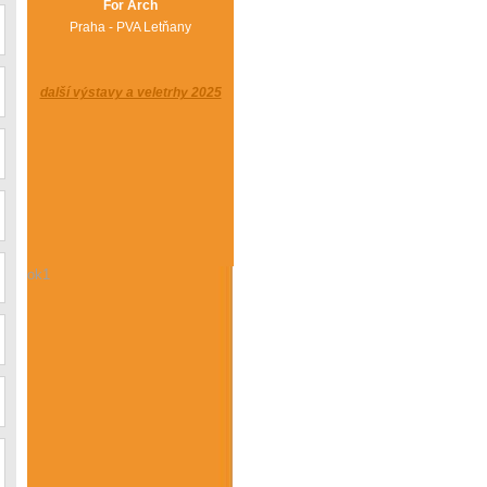
For Arch
Praha - PVA Letňany
další výstavy a veletrhy 2025
ok1