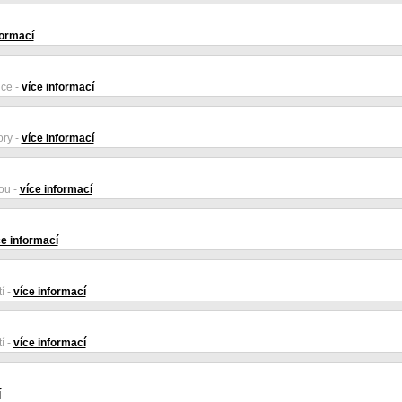
formací
ce -
více informací
ry -
více informací
ou -
více informací
ce informací
í -
více informací
í -
více informací
í