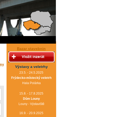
Bazar stavebnin
rmy
Výstavy a veletrhy
23.5. - 24.5.2025
Frýdecko-místecký veletrh
Hala Polárka
15.8. - 17.8.2025
Dům Louny
Louny - Výstaviště
16.9. - 20.9.2025