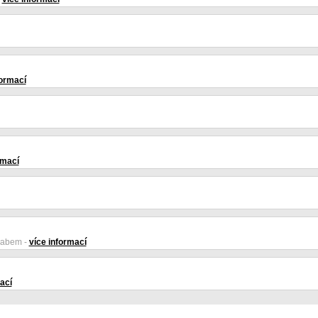
formací
rmací
Labem -
více informací
ací