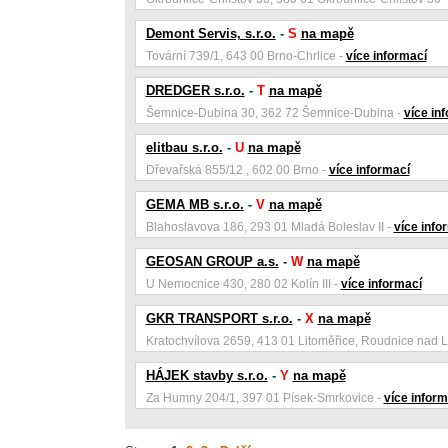
Demont Servis, s.r.o.
-
S
na mapě
Tovární 739/1, 643 00 Brno-Chrlice -
více informací
DREDGER s.r.o.
-
T
na mapě
Šemnice-Dubina 30, 362 72 Šemnice-Dubina -
více in
elitbau s.r.o.
-
U
na mapě
Dřevařská 855/12 , 602 00 Brno -
více informací
GEMA MB s.r.o.
-
V
na mapě
Blahoslavova 186, 293 01 Mladá Boleslav II -
více info
GEOSAN GROUP a.s.
-
W
na mapě
U Nemocnice 430, 280 02 Kolín III -
více informací
GKR TRANSPORT s.r.o.
-
X
na mapě
Kratochvílova 2659, 413 01 Litoměřice, Roudnice nad 
HÁJEK stavby s.r.o.
-
Y
na mapě
Za Humny 204/1, 397 01 Písek-Smrkovice -
více inform