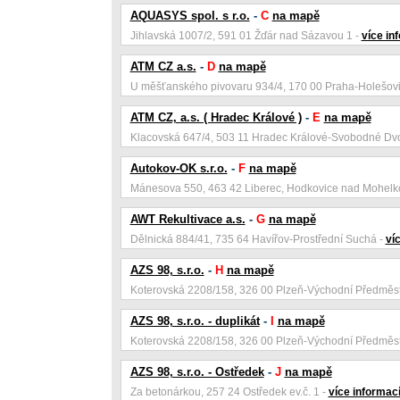
AQUASYS spol. s r.o.
-
C
na mapě
Jihlavská 1007/2, 591 01 Žďár nad Sázavou 1 -
více in
ATM CZ a.s.
-
D
na mapě
U měšťanského pivovaru 934/4, 170 00 Praha-Holešovi
ATM CZ, a.s. ( Hradec Králové )
-
E
na mapě
Klacovská 647/4, 503 11 Hradec Králové-Svobodné Dvo
Autokov-OK s.r.o.
-
F
na mapě
Mánesova 550, 463 42 Liberec, Hodkovice nad Mohelk
AWT Rekultivace a.s.
-
G
na mapě
Dělnická 884/41, 735 64 Havířov-Prostřední Suchá -
ví
AZS 98, s.r.o.
-
H
na mapě
Koterovská 2208/158, 326 00 Plzeň-Východní Předměst
AZS 98, s.r.o. - duplikát
-
I
na mapě
Koterovská 2208/158, 326 00 Plzeň-Východní Předměst
AZS 98, s.r.o. - Ostředek
-
J
na mapě
Za betonárkou, 257 24 Ostředek ev.č. 1 -
více informac