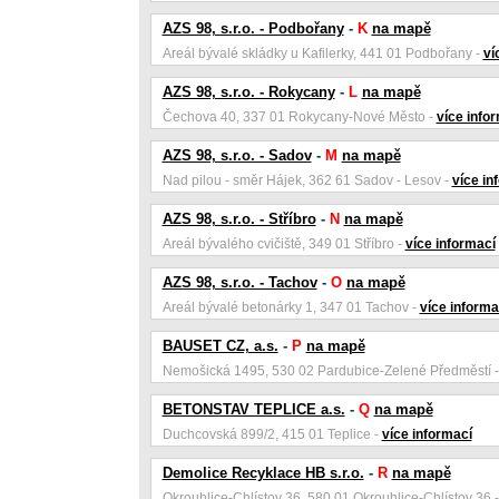
AZS 98, s.r.o. - Podbořany
-
K
na mapě
Areál bývalé skládky u Kafilerky, 441 01 Podbořany -
ví
AZS 98, s.r.o. - Rokycany
-
L
na mapě
Čechova 40, 337 01 Rokycany-Nové Město -
více info
AZS 98, s.r.o. - Sadov
-
M
na mapě
Nad pilou - směr Hájek, 362 61 Sadov - Lesov -
více in
AZS 98, s.r.o. - Stříbro
-
N
na mapě
Areál bývalého cvičiště, 349 01 Stříbro -
více informací
AZS 98, s.r.o. - Tachov
-
O
na mapě
Areál bývalé betonárky 1, 347 01 Tachov -
více informa
BAUSET CZ, a.s.
-
P
na mapě
Nemošická 1495, 530 02 Pardubice-Zelené Předměstí 
BETONSTAV TEPLICE a.s.
-
Q
na mapě
Duchcovská 899/2, 415 01 Teplice -
více informací
Demolice Recyklace HB s.r.o.
-
R
na mapě
Okrouhlice-Chlístov 36, 580 01 Okrouhlice-Chlístov 36 