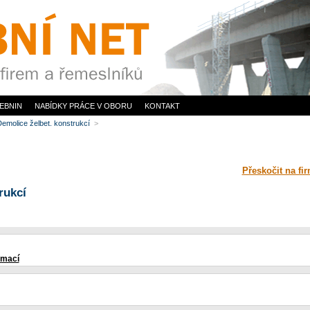
EBNIN
NABÍDKY PRÁCE V OBORU
KONTAKT
emolice želbet. konstrukcí
>
Přeskočit na fi
rukcí
rmací