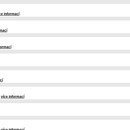
ce informací
rmací
formací
cí
-
více informací
-
více informací