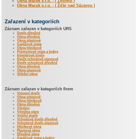
Okna Macek s.r.o. - ( Znojmo )
Okna Macek s.r.o. - ( Žďár nad Sázavou )
Zařazení v kategoriích
Záznam zařazen v kategoriích URS
Dveře dřevěné
Okna dřevěná
Okna plastová
Garážové vrata
Okna hliníkové
Průmyslové vrata a brány
Interiérové dveře
Dveře vchodové plastové
Dveře vchodové dřevěné
Okna dřevěná
Okna plastová
Střešní okna
Záznam zařazen v kategoriích firem
Vstupní dveře
Okna plastové
Okna hliníkové
Okna dřevěná
Výrobci
Výměna oken
Vnitřní dveře
Vchodové dveře dřevěné
Vchodové dveře plastové
Hliníkové okna
Plastová okna
Dřevěné okna
Garážové vrata a brány