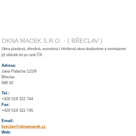
OKNA MACEK S.R.O. - ( BŘECLAV )
Okna plastová, dřevěná, eurookna i hliníková okna dodáváme a montujeme
již několik let po celé ČR.
Adresa:
Jana Palacha 121/8
Břeclav
690 02
Tel.:
+420 519 322 744
Fax:
+420 519 322 745
Email:
breclav@oknamacek.cz
Web: