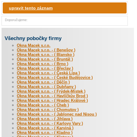
upravit tento záznam
Doporučujeme:
Všechny pobočky firmy
Okna Macek s.r.o.
Okna Macek s.r.o. - ( Benešov )
Okna Macek s.r.o. - ( Blansko )
Okna Macek s.r.o. - ( Bruntál )
Okna Macek s.r.o. - ( Brno )
Okna Macek s.r.o. - ( Břeclav )
Okna Macek s.r.o. - ( Česká Lípa )
Okna Macek s.r.o. - ( České Budějovice )
Okna Macek s.r.o. - ( Děčín )
Okna Macek s.r.o. - ( Dubňany )
Okna Macek s.r.o. - ( Frýdek-Místek )
Okna Macek s.r.o. - ( Havlíčkův Brod )
Okna Macek s.r.o. - ( Hradec Králové )
Okna Macek s.r.o. - ( Cheb )
Okna Macek s.r.o. - ( Chomutov )
Okna Macek s.r.o. - ( Jablonec nad Nisou )
Okna Macek s.r.o. - ( Jihlava )
Okna Macek s.r.o. - ( Karlovy Vary )
Okna Macek s.r.o. - ( Karviná )
Okna Macek s.r.o. - ( Kladno )