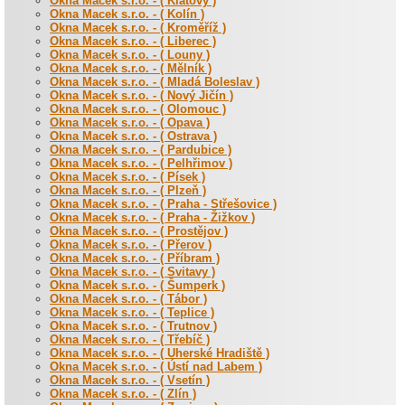
Okna Macek s.r.o. - ( Klatovy )
Okna Macek s.r.o. - ( Kolín )
Okna Macek s.r.o. - ( Kroměříž )
Okna Macek s.r.o. - ( Liberec )
Okna Macek s.r.o. - ( Louny )
Okna Macek s.r.o. - ( Mělník )
Okna Macek s.r.o. - ( Mladá Boleslav )
Okna Macek s.r.o. - ( Nový Jičín )
Okna Macek s.r.o. - ( Olomouc )
Okna Macek s.r.o. - ( Opava )
Okna Macek s.r.o. - ( Ostrava )
Okna Macek s.r.o. - ( Pardubice )
Okna Macek s.r.o. - ( Pelhřimov )
Okna Macek s.r.o. - ( Písek )
Okna Macek s.r.o. - ( Plzeň )
Okna Macek s.r.o. - ( Praha - Střešovice )
Okna Macek s.r.o. - ( Praha - Žižkov )
Okna Macek s.r.o. - ( Prostějov )
Okna Macek s.r.o. - ( Přerov )
Okna Macek s.r.o. - ( Příbram )
Okna Macek s.r.o. - ( Svitavy )
Okna Macek s.r.o. - ( Šumperk )
Okna Macek s.r.o. - ( Tábor )
Okna Macek s.r.o. - ( Teplice )
Okna Macek s.r.o. - ( Trutnov )
Okna Macek s.r.o. - ( Třebíč )
Okna Macek s.r.o. - ( Uherské Hradiště )
Okna Macek s.r.o. - ( Ústí nad Labem )
Okna Macek s.r.o. - ( Vsetín )
Okna Macek s.r.o. - ( Zlín )