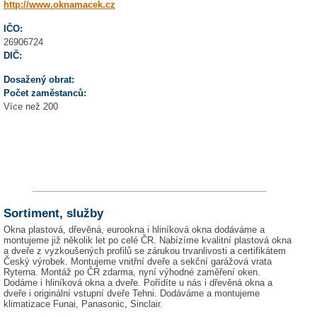
http://www.oknamacek.cz
IČO:
26906724
DIČ:
Dosažený obrat:
Počet zaměstanců:
Více než 200
Sortiment, služby
Okna plastová, dřevěná, eurookna i hliníková okna dodáváme a
montujeme již několik let po celé ČR. Nabízíme kvalitní plastová okna
a dveře z vyzkoušených profilů se zárukou trvanlivosti a certifikátem
Český výrobek. Montujeme vnitřní dveře a sekční garážová vrata
Ryterna. Montáž po ČR zdarma, nyní výhodné zaměření oken.
Dodáme i hliníková okna a dveře. Pořídíte u nás i dřevěná okna a
dveře i originální vstupní dveře Tehni. Dodáváme a montujeme
klimatizace Funai, Panasonic, Sinclair.