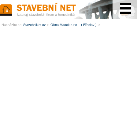
www.StavebníNet.cz
Nacházíte se:
StavebniNet.cz
>
Okna Macek s.r.o. - ( Břeclav )
>