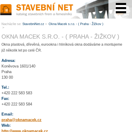
www.StavebníNet.cz
Nacházíte se:
StavebniNet.cz
>
Okna Macek s.r.o. - ( Praha - Žižkov )
>
OKNA MACEK S.R.O. - ( PRAHA - ŽIŽKOV )
Okna plastová, dřevěná, eurookna i hliníková okna dodáváme a montujeme
již několik let po celé ČR.
Adresa:
Koněvova 1601/140
Praha
130 00
Tel.:
+420 222 583 583
Fax:
+420 222 583 584
Email:
praha@oknamacek.cz
Web:
http://www.oknamacek.cz