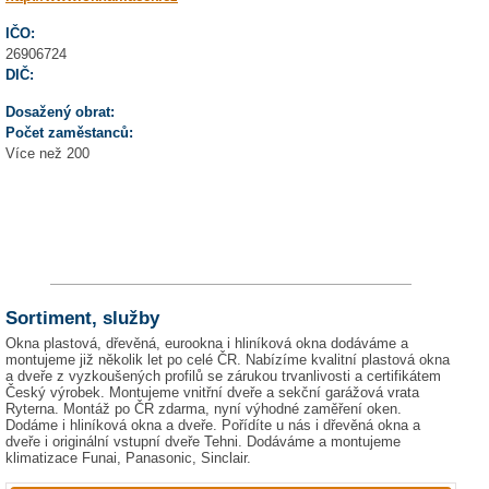
IČO:
26906724
DIČ:
Dosažený obrat:
Počet zaměstanců:
Více než 200
Sortiment, služby
Okna plastová, dřevěná, eurookna i hliníková okna dodáváme a
montujeme již několik let po celé ČR. Nabízíme kvalitní plastová okna
a dveře z vyzkoušených profilů se zárukou trvanlivosti a certifikátem
Český výrobek. Montujeme vnitřní dveře a sekční garážová vrata
Ryterna. Montáž po ČR zdarma, nyní výhodné zaměření oken.
Dodáme i hliníková okna a dveře. Pořídíte u nás i dřevěná okna a
dveře i originální vstupní dveře Tehni. Dodáváme a montujeme
klimatizace Funai, Panasonic, Sinclair.