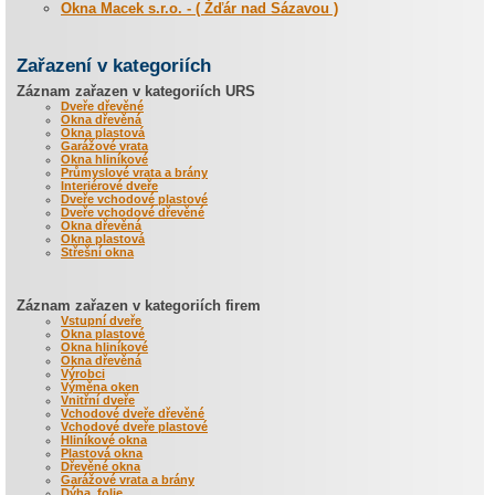
Okna Macek s.r.o. - ( Žďár nad Sázavou )
Zařazení v kategoriích
Záznam zařazen v kategoriích URS
Dveře dřevěné
Okna dřevěná
Okna plastová
Garážové vrata
Okna hliníkové
Průmyslové vrata a brány
Interiérové dveře
Dveře vchodové plastové
Dveře vchodové dřevěné
Okna dřevěná
Okna plastová
Střešní okna
Záznam zařazen v kategoriích firem
Vstupní dveře
Okna plastové
Okna hliníkové
Okna dřevěná
Výrobci
Výměna oken
Vnitřní dveře
Vchodové dveře dřevěné
Vchodové dveře plastové
Hliníkové okna
Plastová okna
Dřevěné okna
Garážové vrata a brány
Dýha ,folie