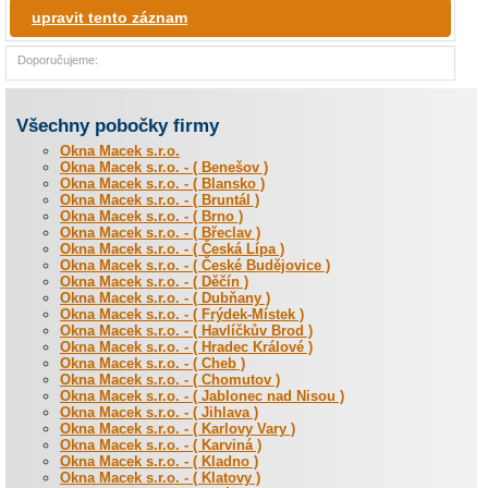
upravit tento záznam
Doporučujeme:
Všechny pobočky firmy
Okna Macek s.r.o.
Okna Macek s.r.o. - ( Benešov )
Okna Macek s.r.o. - ( Blansko )
Okna Macek s.r.o. - ( Bruntál )
Okna Macek s.r.o. - ( Brno )
Okna Macek s.r.o. - ( Břeclav )
Okna Macek s.r.o. - ( Česká Lípa )
Okna Macek s.r.o. - ( České Budějovice )
Okna Macek s.r.o. - ( Děčín )
Okna Macek s.r.o. - ( Dubňany )
Okna Macek s.r.o. - ( Frýdek-Místek )
Okna Macek s.r.o. - ( Havlíčkův Brod )
Okna Macek s.r.o. - ( Hradec Králové )
Okna Macek s.r.o. - ( Cheb )
Okna Macek s.r.o. - ( Chomutov )
Okna Macek s.r.o. - ( Jablonec nad Nisou )
Okna Macek s.r.o. - ( Jihlava )
Okna Macek s.r.o. - ( Karlovy Vary )
Okna Macek s.r.o. - ( Karviná )
Okna Macek s.r.o. - ( Kladno )
Okna Macek s.r.o. - ( Klatovy )