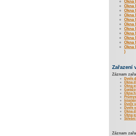
Okna M
Okna M
Okna M
Okna M
Okna M
Okna M
Okna M
Okna M
Okna M
Okna M
Okna M
)
Zařazení 
Záznam zařa
Dveře 
Okna d
Okna p
Garážov
Okna hl
Průmysl
Interié
Dveře 
Dveře 
Okna d
Okna p
Střešní
Záznam zařaz