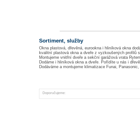
Sortiment, služby
Okna plastová, dřevěná, eurookna i hliníková okna dod
kvalitní plastová okna a dveře z vyzkoušených profilů s
Montujeme vnitřní dveře a sekční garážová vrata Ryte
Dodáme i hliníková okna a dveře. Pořídíte u nás i dřevě
Dodáváme a montujeme klimatizace Funai, Panasonic, S
Doporučujeme: