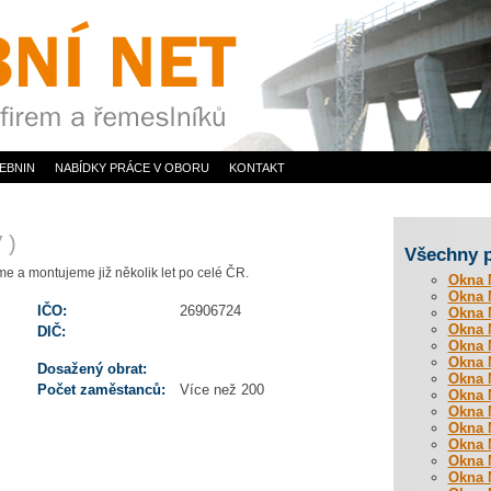
EBNIN
NABÍDKY PRÁCE V OBORU
KONTAKT
 )
Všechny 
e a montujeme již několik let po celé ČR.
Okna M
Okna M
IČO:
26906724
Okna M
Okna M
DIČ:
Okna M
Okna M
Dosažený obrat:
Okna M
Počet zaměstanců:
Více než 200
Okna M
Okna M
Okna M
Okna M
Okna M
Okna M