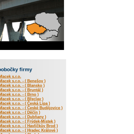
pobočky firmy
acek s.r.o.
acek s.r.o. - ( Benešov )
acek s.r.o. - ( Blansko )
acek s.r.o. - ( Bruntál )
acek s.r.o. - ( Brno )
acek s.r.o. - ( Břeclav )
acek s.r.o. - ( Česká Lípa )
acek s.r.o. - ( České Budějovice )
acek s.r.o. - ( Děčín )
acek s.r.o. - ( Dubňany )
acek s.r.o. - ( Frýdek-Místek )
acek s.r.o. - ( Havlíčkův Brod )
acek s.r.o. - ( Hradec Králové )