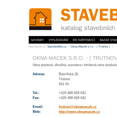
www.StavebníNet.cz
NOVINKY
VYHLEDÁVÁNÍ
RD SVÉPOMOCÍ
BAZAR STAV
Nacházíte se:
StavebniNet.cz
>
Okna Macek s.r.o. - ( Trutnov )
>
OKNA MACEK S.R.O. - ( TRUTNOV
Okna plastová, dřevěná, eurookna i hliníková okna dodávám
Adresa:
Barvířská 26
Trutnov
541 01
Tel.:
+420 499 828 041
Fax:
+420 499 828 042
Email:
trutnov@oknamacek.cz
Web:
http://www.oknamacek.cz