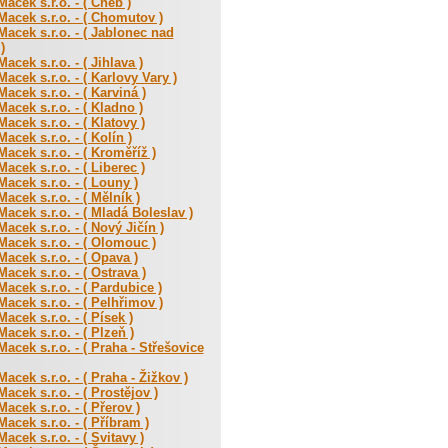
acek s.r.o. - ( Cheb )
acek s.r.o. - ( Chomutov )
acek s.r.o. - ( Jablonec nad
)
acek s.r.o. - ( Jihlava )
acek s.r.o. - ( Karlovy Vary )
acek s.r.o. - ( Karviná )
acek s.r.o. - ( Kladno )
acek s.r.o. - ( Klatovy )
acek s.r.o. - ( Kolín )
acek s.r.o. - ( Kroměříž )
acek s.r.o. - ( Liberec )
acek s.r.o. - ( Louny )
acek s.r.o. - ( Mělník )
acek s.r.o. - ( Mladá Boleslav )
acek s.r.o. - ( Nový Jičín )
acek s.r.o. - ( Olomouc )
acek s.r.o. - ( Opava )
acek s.r.o. - ( Ostrava )
acek s.r.o. - ( Pardubice )
acek s.r.o. - ( Pelhřimov )
acek s.r.o. - ( Písek )
acek s.r.o. - ( Plzeň )
acek s.r.o. - ( Praha - Střešovice
acek s.r.o. - ( Praha - Žižkov )
acek s.r.o. - ( Prostějov )
acek s.r.o. - ( Přerov )
acek s.r.o. - ( Příbram )
acek s.r.o. - ( Svitavy )