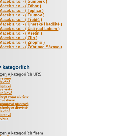
acek s.r.o. - ( Šumperk )
acek s.r.o. - ( Tábor )
acek s.r.o. - ( Teplice )
acek s.r.o. - ( Trutnov )
acek s.r.o. - ( Třebíč )
acek s.r.o. - ( Uherské Hradiště )
acek s.r.o. - ( Ústí nad Labem )
acek s.r.o. - ( Vsetín )
acek s.r.o. - ( Zlín )
acek s.r.o. - ( Znojmo )
acek s.r.o. - ( Žďár nad Sázavou
v kategoriích
zen v kategoriích URS
dřevěné
řevěná
lastová
é vrata
iníkové
ové vrata a brány
rové dveře
vchodové plastové
vchodové dřevěné
řevěná
lastová
 okna
en v kategoriích firem