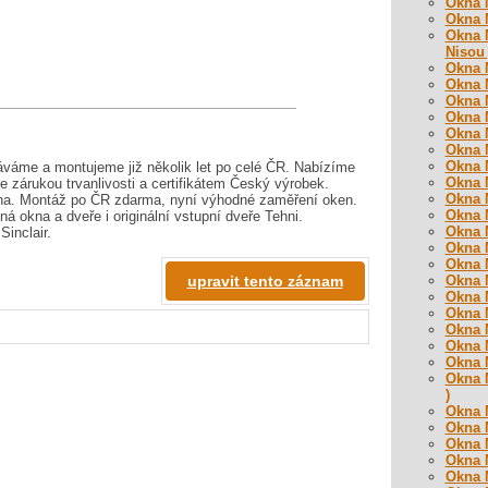
Okna M
Okna M
Okna M
Nisou 
Okna M
Okna M
Okna M
Okna M
Okna M
Okna M
Okna M
áváme a montujeme již několik let po celé ČR. Nabízíme
Okna M
e zárukou trvanlivosti a certifikátem Český výrobek.
Okna M
rna. Montáž po ČR zdarma, nyní výhodné zaměření oken.
Okna M
ná okna a dveře i originální vstupní dveře Tehni.
Okna M
inclair.
Okna M
Okna M
upravit tento záznam
Okna M
Okna M
Okna M
Okna M
Okna M
Okna M
Okna M
)
Okna M
Okna M
Okna M
Okna M
Okna M