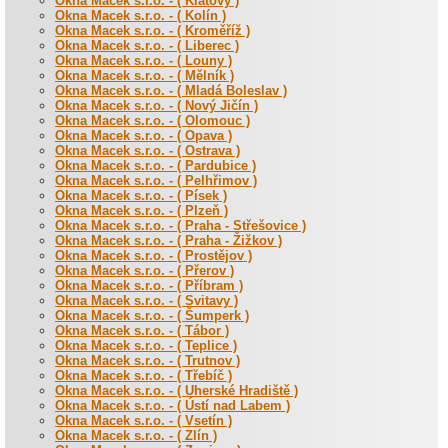
Okna Macek s.r.o. - ( Klatovy )
Okna Macek s.r.o. - ( Kolín )
Okna Macek s.r.o. - ( Kroměříž )
Okna Macek s.r.o. - ( Liberec )
Okna Macek s.r.o. - ( Louny )
Okna Macek s.r.o. - ( Mělník )
Okna Macek s.r.o. - ( Mladá Boleslav )
Okna Macek s.r.o. - ( Nový Jičín )
Okna Macek s.r.o. - ( Olomouc )
Okna Macek s.r.o. - ( Opava )
Okna Macek s.r.o. - ( Ostrava )
Okna Macek s.r.o. - ( Pardubice )
Okna Macek s.r.o. - ( Pelhřimov )
Okna Macek s.r.o. - ( Písek )
Okna Macek s.r.o. - ( Plzeň )
Okna Macek s.r.o. - ( Praha - Střešovice )
Okna Macek s.r.o. - ( Praha - Žižkov )
Okna Macek s.r.o. - ( Prostějov )
Okna Macek s.r.o. - ( Přerov )
Okna Macek s.r.o. - ( Příbram )
Okna Macek s.r.o. - ( Svitavy )
Okna Macek s.r.o. - ( Šumperk )
Okna Macek s.r.o. - ( Tábor )
Okna Macek s.r.o. - ( Teplice )
Okna Macek s.r.o. - ( Trutnov )
Okna Macek s.r.o. - ( Třebíč )
Okna Macek s.r.o. - ( Uherské Hradiště )
Okna Macek s.r.o. - ( Ústí nad Labem )
Okna Macek s.r.o. - ( Vsetín )
Okna Macek s.r.o. - ( Zlín )