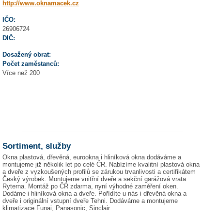
http://www.oknamacek.cz
IČO:
26906724
DIČ:
Dosažený obrat:
Počet zaměstanců:
Více než 200
Sortiment, služby
Okna plastová, dřevěná, eurookna i hliníková okna dodáváme a
montujeme již několik let po celé ČR. Nabízíme kvalitní plastová okna
a dveře z vyzkoušených profilů se zárukou trvanlivosti a certifikátem
Český výrobek. Montujeme vnitřní dveře a sekční garážová vrata
Ryterna. Montáž po ČR zdarma, nyní výhodné zaměření oken.
Dodáme i hliníková okna a dveře. Pořídíte u nás i dřevěná okna a
dveře i originální vstupní dveře Tehni. Dodáváme a montujeme
klimatizace Funai, Panasonic, Sinclair.