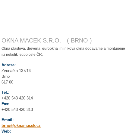
OKNA MACEK S.R.O. - ( BRNO )
Okna plastová, dřevěná, eurookna i hliníková okna dodáváme a montujeme
již několik let po celé ČR.
Adresa:
Zvonařka 137/14
Brno
617 00
Tel.:
+420 543 420 314
Fax:
+420 543 420 313
Email:
brno@oknamacek.cz
Web: