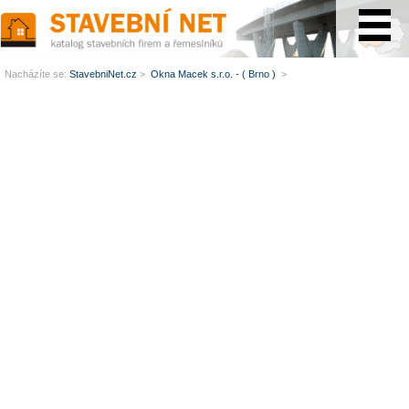
www.StavebníNet.cz
Nacházíte se:
StavebniNet.cz
>
Okna Macek s.r.o. - ( Brno )
>