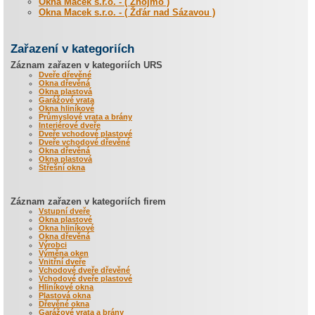
Okna Macek s.r.o. - ( Znojmo )
Okna Macek s.r.o. - ( Žďár nad Sázavou )
Zařazení v kategoriích
Záznam zařazen v kategoriích URS
Dveře dřevěné
Okna dřevěná
Okna plastová
Garážové vrata
Okna hliníkové
Průmyslové vrata a brány
Interiérové dveře
Dveře vchodové plastové
Dveře vchodové dřevěné
Okna dřevěná
Okna plastová
Střešní okna
Záznam zařazen v kategoriích firem
Vstupní dveře
Okna plastové
Okna hliníkové
Okna dřevěná
Výrobci
Výměna oken
Vnitřní dveře
Vchodové dveře dřevěné
Vchodové dveře plastové
Hliníkové okna
Plastová okna
Dřevěné okna
Garážové vrata a brány