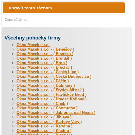
upravit tento záznam
Doporučujeme:
Všechny pobočky firmy
Okna Macek s.r.o.
Okna Macek s.r.o. - ( Benešov )
Okna Macek s.r.o. - ( Blansko )
Okna Macek s.r.o. - ( Bruntál )
Okna Macek s.r.o. - ( Brno )
Okna Macek s.r.o. - ( Břeclav )
Okna Macek s.r.o. - ( Česká Lípa )
Okna Macek s.r.o. - ( České Budějovice )
Okna Macek s.r.o. - ( Děčín )
Okna Macek s.r.o. - ( Dubňany )
Okna Macek s.r.o. - ( Frýdek-Místek )
Okna Macek s.r.o. - ( Havlíčkův Brod )
Okna Macek s.r.o. - ( Hradec Králové )
Okna Macek s.r.o. - ( Cheb )
Okna Macek s.r.o. - ( Chomutov )
Okna Macek s.r.o. - ( Jablonec nad Nisou )
Okna Macek s.r.o. - ( Jihlava )
Okna Macek s.r.o. - ( Karlovy Vary )
Okna Macek s.r.o. - ( Karviná )
Okna Macek s.r.o. - ( Kladno )