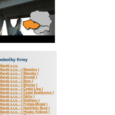
pobočky firmy
acek s.r.o.
acek s.r.o. - ( Benešov )
acek s.r.o. - ( Blansko )
acek s.r.o. - ( Bruntál )
acek s.r.o. - ( Brno )
acek s.r.o. - ( Břeclav )
acek s.r.o. - ( Česká Lípa )
acek s.r.o. - ( České Budějovice )
acek s.r.o. - ( Děčín )
acek s.r.o. - ( Dubňany )
acek s.r.o. - ( Frýdek-Místek )
acek s.r.o. - ( Havlíčkův Brod )
acek s.r.o. - ( Hradec Králové )