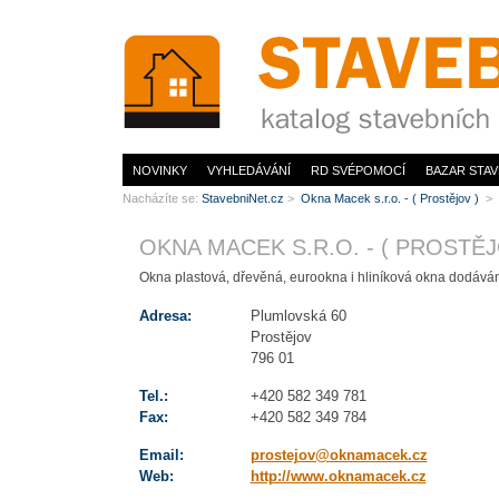
www.StavebníNet.cz
NOVINKY
VYHLEDÁVÁNÍ
RD SVÉPOMOCÍ
BAZAR STAV
Nacházíte se:
StavebniNet.cz
>
Okna Macek s.r.o. - ( Prostějov )
>
OKNA MACEK S.R.O. - ( PROSTĚJ
Okna plastová, dřevěná, eurookna i hliníková okna dodávám
Adresa:
Plumlovská 60
Prostějov
796 01
Tel.:
+420 582 349 781
Fax:
+420 582 349 784
Email:
prostejov@oknamacek.cz
Web:
http://www.oknamacek.cz