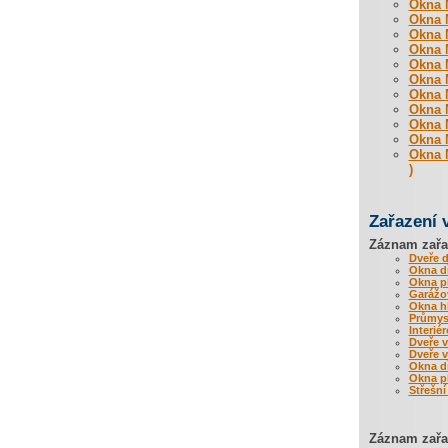
Okna M
Okna M
Okna M
Okna M
Okna M
Okna M
Okna M
Okna M
Okna M
Okna M
Okna M
)
Zařazení 
Záznam zařa
Dveře 
Okna d
Okna p
Garážov
Okna hl
Průmysl
Interié
Dveře 
Dveře 
Okna d
Okna p
Střešní
Záznam zařaz