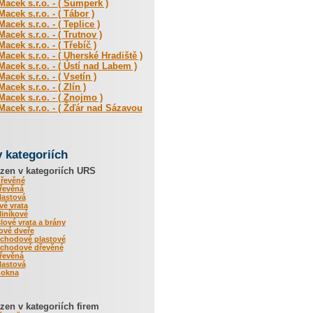
acek s.r.o. - ( Šumperk )
acek s.r.o. - ( Tábor )
acek s.r.o. - ( Teplice )
acek s.r.o. - ( Trutnov )
acek s.r.o. - ( Třebíč )
acek s.r.o. - ( Uherské Hradiště )
acek s.r.o. - ( Ústí nad Labem )
acek s.r.o. - ( Vsetín )
acek s.r.o. - ( Zlín )
acek s.r.o. - ( Znojmo )
acek s.r.o. - ( Žďár nad Sázavou
v kategoriích
zen v kategoriích URS
dřevěné
řevěná
lastová
é vrata
iníkové
ové vrata a brány
rové dveře
vchodové plastové
vchodové dřevěné
řevěná
lastová
 okna
en v kategoriích firem