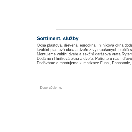
Sortiment, služby
Okna plastová, dřevěná, eurookna i hliníková okna dod
kvalitní plastová okna a dveře z vyzkoušených profilů s
Montujeme vnitřní dveře a sekční garážová vrata Ryte
Dodáme i hliníková okna a dveře. Pořídíte u nás i dřevě
Dodáváme a montujeme klimatizace Funai, Panasonic, S
Doporučujeme: