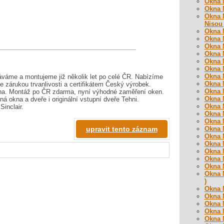
Okna M
Okna M
Okna M
Nisou 
Okna M
Okna M
Okna M
Okna M
Okna M
Okna M
Okna M
áváme a montujeme již několik let po celé ČR. Nabízíme
Okna M
e zárukou trvanlivosti a certifikátem Český výrobek.
Okna M
rna. Montáž po ČR zdarma, nyní výhodné zaměření oken.
Okna M
ná okna a dveře i originální vstupní dveře Tehni.
Okna M
inclair.
Okna M
Okna M
upravit tento záznam
Okna M
Okna M
Okna M
Okna M
Okna M
Okna M
Okna M
)
Okna M
Okna M
Okna M
Okna M
Okna M