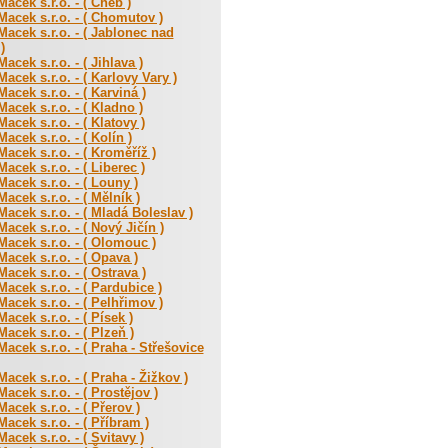
acek s.r.o. - ( Cheb )
acek s.r.o. - ( Chomutov )
acek s.r.o. - ( Jablonec nad
)
acek s.r.o. - ( Jihlava )
acek s.r.o. - ( Karlovy Vary )
acek s.r.o. - ( Karviná )
acek s.r.o. - ( Kladno )
acek s.r.o. - ( Klatovy )
acek s.r.o. - ( Kolín )
acek s.r.o. - ( Kroměříž )
acek s.r.o. - ( Liberec )
acek s.r.o. - ( Louny )
acek s.r.o. - ( Mělník )
acek s.r.o. - ( Mladá Boleslav )
acek s.r.o. - ( Nový Jičín )
acek s.r.o. - ( Olomouc )
acek s.r.o. - ( Opava )
acek s.r.o. - ( Ostrava )
acek s.r.o. - ( Pardubice )
acek s.r.o. - ( Pelhřimov )
acek s.r.o. - ( Písek )
acek s.r.o. - ( Plzeň )
acek s.r.o. - ( Praha - Střešovice
acek s.r.o. - ( Praha - Žižkov )
acek s.r.o. - ( Prostějov )
acek s.r.o. - ( Přerov )
acek s.r.o. - ( Příbram )
acek s.r.o. - ( Svitavy )