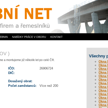
EBNIN
NABÍDKY PRÁCE V OBORU
KONTAKT
OV )
Všechny 
e a montujeme již několik let po celé ČR.
Okna M
Okna M
IČO:
26906724
Okna M
Okna M
DIČ:
Okna M
Okna M
Dosažený obrat:
Okna M
Počet zaměstanců:
Více než 200
Okna M
Okna M
Okna M
Okna M
Okna M
Okna M