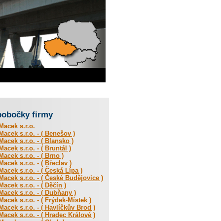
pobočky firmy
acek s.r.o.
acek s.r.o. - ( Benešov )
acek s.r.o. - ( Blansko )
acek s.r.o. - ( Bruntál )
acek s.r.o. - ( Brno )
acek s.r.o. - ( Břeclav )
acek s.r.o. - ( Česká Lípa )
acek s.r.o. - ( České Budějovice )
acek s.r.o. - ( Děčín )
acek s.r.o. - ( Dubňany )
acek s.r.o. - ( Frýdek-Místek )
acek s.r.o. - ( Havlíčkův Brod )
acek s.r.o. - ( Hradec Králové )