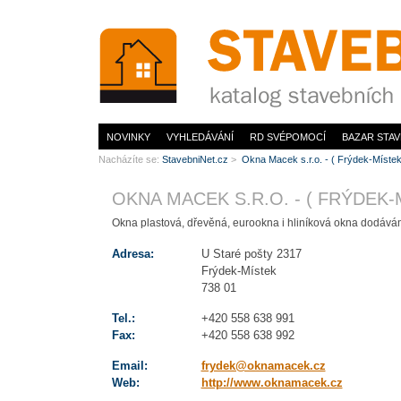
www.StavebníNet.cz
NOVINKY
VYHLEDÁVÁNÍ
RD SVÉPOMOCÍ
BAZAR STAV
Nacházíte se:
StavebniNet.cz
>
Okna Macek s.r.o. - ( Frýdek-Míste
OKNA MACEK S.R.O. - ( FRÝDEK-
Okna plastová, dřevěná, eurookna i hliníková okna dodávám
Adresa:
U Staré pošty 2317
Frýdek-Místek
738 01
Tel.:
+420 558 638 991
Fax:
+420 558 638 992
Email:
frydek@oknamacek.cz
Web:
http://www.oknamacek.cz