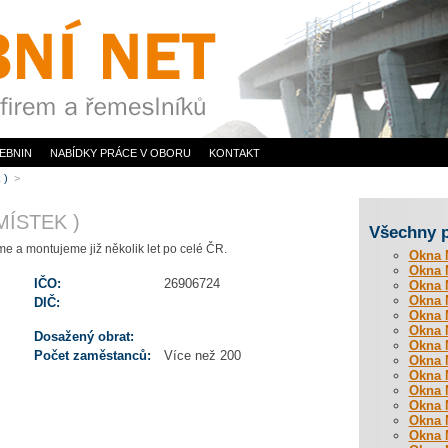
EBNIN
NABÍDKY PRÁCE V OBORU
KONTAKT
k )
>
MÍSTEK )
Všechny 
e a montujeme již několik let po celé ČR.
Okna M
Okna M
IČO:
26906724
Okna M
Okna M
DIČ:
Okna M
Okna M
Dosažený obrat:
Okna M
Počet zaměstanců:
Více než 200
Okna M
Okna M
Okna M
Okna M
Okna M
Okna M