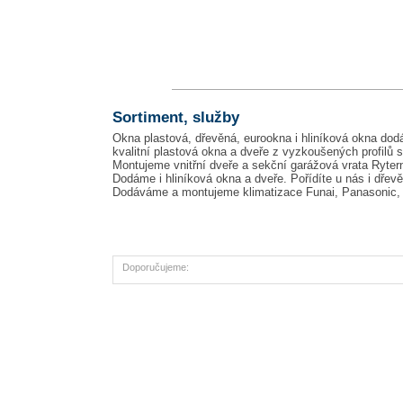
Sortiment, služby
Okna plastová, dřevěná, eurookna i hliníková okna dod
kvalitní plastová okna a dveře z vyzkoušených profilů s
Montujeme vnitřní dveře a sekční garážová vrata Ryte
Dodáme i hliníková okna a dveře. Pořídíte u nás i dřevě
Dodáváme a montujeme klimatizace Funai, Panasonic, S
Doporučujeme: