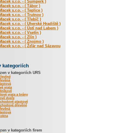
acek s.r.o. - ( Šumperk )
acek s.r.o. - ( Tábor )
acek s.r.o. - ( Teplice )
acek s.r.o. - ( Trutnov )
acek s.r.o. - ( Třebíč )
acek s.r.o. - ( Uherské Hradiště )
acek s.r.o. - ( Ústí nad Labem )
acek s.r.o. - ( Vsetín )
acek s.r.o. - ( Zlín )
acek s.r.o. - ( Znojmo )
acek s.r.o. - ( Žďár nad Sázavou
v kategoriích
zen v kategoriích URS
dřevěné
řevěná
lastová
é vrata
iníkové
ové vrata a brány
rové dveře
vchodové plastové
vchodové dřevěné
řevěná
lastová
 okna
en v kategoriích firem