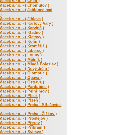
acek s.r.o. - ( Cheb )
acek s.r.o. - ( Chomutov )
acek s.r.o. - ( Jablonec nad
)
acek s.r.o. - ( Jihlava )
acek s.r.o. - ( Karlovy Vary )
acek s.r.o. - ( Karviná )
acek s.r.o. - ( Kladno )
acek s.r.o. - ( Klatovy )
acek s.r.o. - ( Kolín )
acek s.r.o. - ( Kroměříž )
acek s.r.o. - ( Liberec )
acek s.r.o. - ( Louny )
acek s.r.o. - ( Mělník )
acek s.r.o. - ( Mladá Boleslav )
acek s.r.o. - ( Nový Jičín )
acek s.r.o. - ( Olomouc )
acek s.r.o. - ( Opava )
acek s.r.o. - ( Ostrava )
acek s.r.o. - ( Pardubice )
acek s.r.o. - ( Pelhřimov )
acek s.r.o. - ( Písek )
acek s.r.o. - ( Plzeň )
acek s.r.o. - ( Praha - Střešovice
acek s.r.o. - ( Praha - Žižkov )
acek s.r.o. - ( Prostějov )
acek s.r.o. - ( Přerov )
acek s.r.o. - ( Příbram )
acek s.r.o. - ( Svitavy )