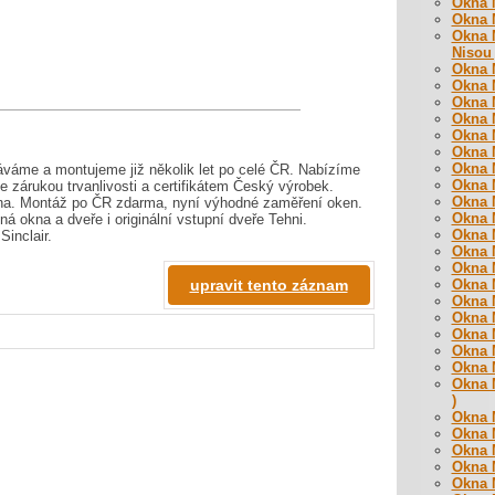
Okna M
Okna M
Okna M
Nisou 
Okna M
Okna M
Okna M
Okna M
Okna M
Okna M
Okna M
áváme a montujeme již několik let po celé ČR. Nabízíme
Okna M
e zárukou trvanlivosti a certifikátem Český výrobek.
Okna M
rna. Montáž po ČR zdarma, nyní výhodné zaměření oken.
Okna M
ná okna a dveře i originální vstupní dveře Tehni.
Okna M
inclair.
Okna M
Okna M
upravit tento záznam
Okna M
Okna M
Okna M
Okna M
Okna M
Okna M
Okna M
)
Okna M
Okna M
Okna M
Okna M
Okna M